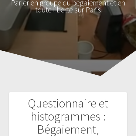
Parler en groupe du bégaiement et en
toute liberté sur Paris
Questionnaire et
Navigation
histogrammes :
de
Bégaiement,
l’article