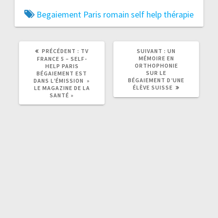
Begaiement
Paris
romain
self help
thérapie
ARTICLE
ARTICLE
PRÉCÉDENT :
TV
SUIVANT :
UN
PRÉCÉDENT
SUIVANT
MÉMOIRE EN
FRANCE 5 – SELF-
:
:
ORTHOPHONIE
HELP PARIS
SUR LE
BÉGAIEMENT EST
BÉGAIEMENT D’UNE
DANS L’ÉMISSION »
ÉLÈVE SUISSE
LE MAGAZINE DE LA
SANTÉ »