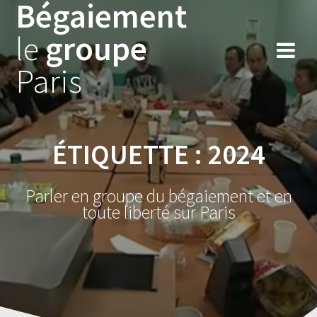
Bégaiement
Skip
to
le
groupe
content
Paris
ÉTIQUETTE :
2024
Parler en groupe du bégaiement et en
toute liberté sur Paris