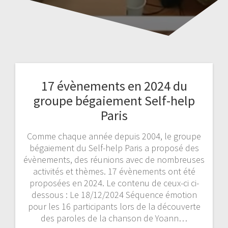
17 évènements en 2024 du
groupe bégaiement Self-help
Paris
Comme chaque année depuis 2004, le groupe
bégaiement du Self-help Paris a proposé des
évènements, des réunions avec de nombreuses
activités et thèmes. 17 évènements ont été
proposées en 2024. Le contenu de ceux-ci ci-
dessous : Le 18/12/2024 Séquence émotion
pour les 16 participants lors de la découverte
des paroles de la chanson de Yoann…