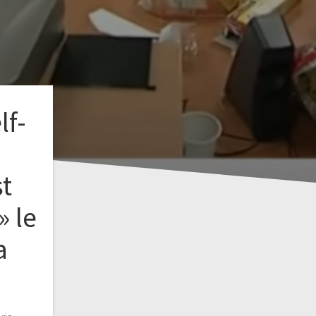
lf-
t
» le
a