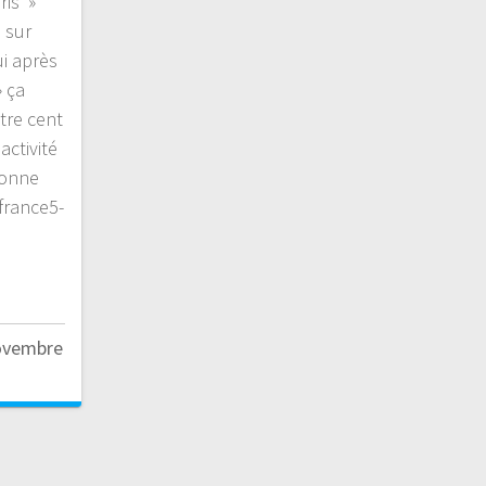
ris »
 sur
i après
» ça
atre cent
ctivité
 bonne
france5-
ovembre