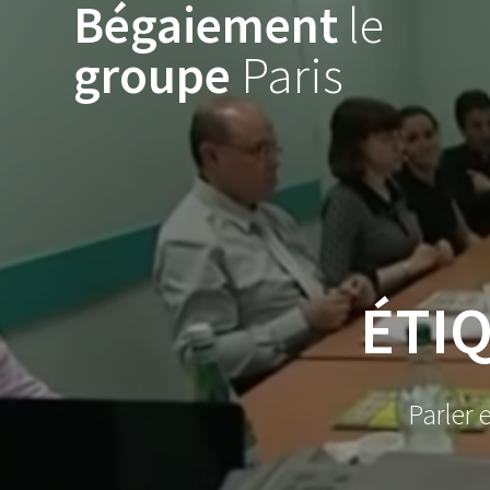
Bégaiement
le
Skip
to
groupe
Paris
content
ÉTI
Parler 