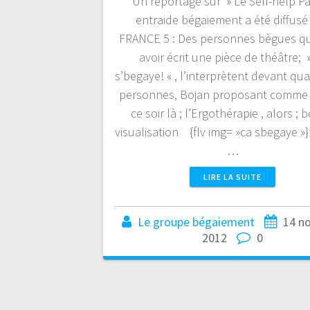
Un reportage sur » Le Self-help Pa
entraide bégaiement a été diffusé
FRANCE 5 : Des personnes bègues qu
avoir écrit une pièce de théâtre; 
s’begaye! « , l’interprètent devant qu
personnes, Bojan proposant comme a
ce soir là ; l’Ergothérapie , alors ;
visualisation {flv img= »ca sbegaye »}
…
LIRE LA SUITE
Le groupe bégaiement
14 n
2012
0