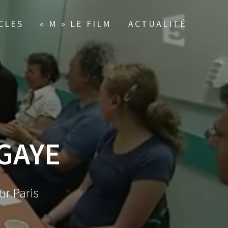
CLES
« M » LE FILM
ACTUALITÉ
ÉGAYE
ur Paris