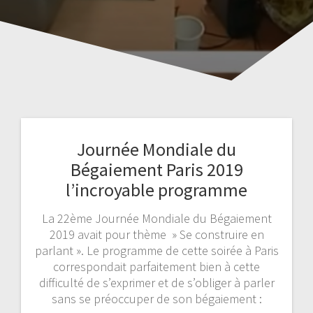
Journée Mondiale du
Bégaiement Paris 2019
l’incroyable programme
La 22ème Journée Mondiale du Bégaiement
2019 avait pour thème » Se construire en
parlant ». Le programme de cette soirée à Paris
correspondait parfaitement bien à cette
difficulté de s’exprimer et de s’obliger à parler
sans se préoccuper de son bégaiement :