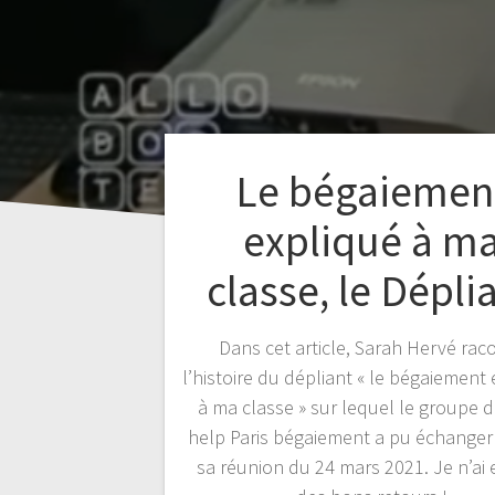
Le bégaiemen
expliqué à m
classe, le Dépli
Dans cet article, Sarah Hervé rac
l’histoire du dépliant « le bégaiement
à ma classe » sur lequel le groupe d
help Paris bégaiement a pu échanger 
sa réunion du 24 mars 2021. Je n’ai