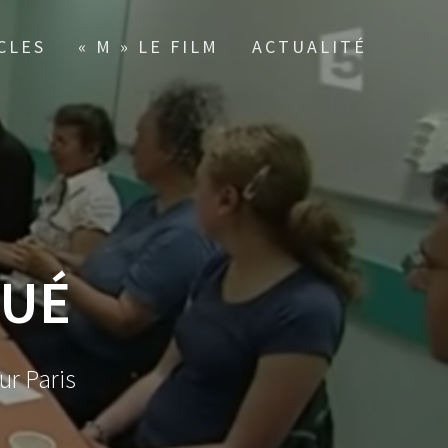
CLES
« M » LE FILM
ACTUALITÉ
QUÉ
ur Paris