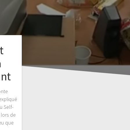
t
a
ant
onte
 expliqué
u Self-
lors de
 eu que