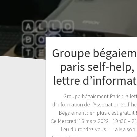
Groupe bégaiem
paris self-help, 
lettre d’informa
Groupe bégaiement Paris : la let
d’information de l’Association Self-he
Bégaiement : en plus c’est gratui
Ce Mercredi 16 mars 2022 19h30 – 
lieu du rendez-vous : La Maison