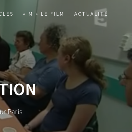
CLES
« M » LE FILM
ACTUALITÉ
TION
ur Paris