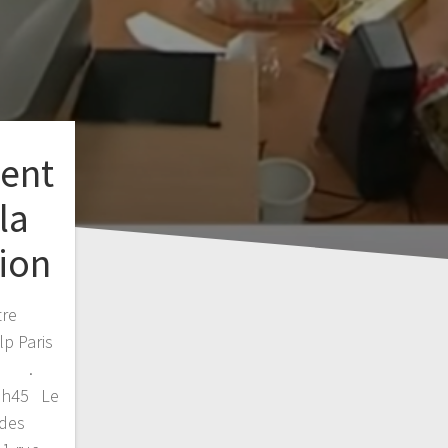
ent
la
tion
tre
lp Paris
t ! .
21h45 Le
 des