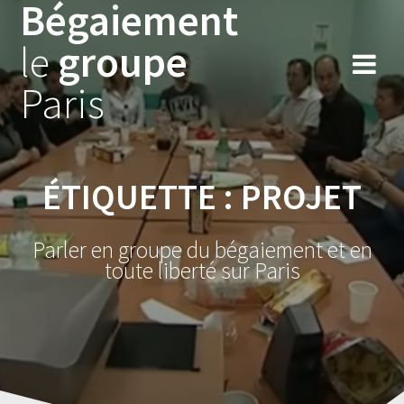
Bégaiement
Skip
to
le
groupe
content
Paris
ÉTIQUETTE :
PROJET
Parler en groupe du bégaiement et en
toute liberté sur Paris