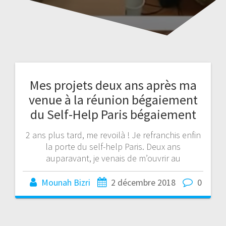
Mes projets deux ans après ma
venue à la réunion bégaiement
du Self-Help Paris bégaiement
2 ans plus tard, me revoilà ! Je refranchis enfin
la porte du self-help Paris. Deux ans
auparavant, je venais de m’ouvrir au
Mounah Bizri
2 décembre 2018
0