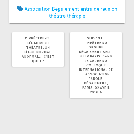
Association
Begaiement
entraide
reunion
théatre
thérapie
ARTICLE
ARTICLE
PRÉCÉDENT :
SUIVANT :
PRÉCÉDENT
SUIVANT
THÉÂTRE DU
BÉGAIEMENT
:
:
GROUPE
THÉÂTRE, UN
BÉGAIEMENT SELF-
BÈGUE NORMAL,
HELP PARIS, DANS
ANORMAL… C’EST
LE CADRE DU
QUOI ?
COLLOQUE
INTERNATIONAL DE
L’ASSOCIATION
PAROLE-
BÉGAIEMENT,
PARIS, 02 AVRIL
2016