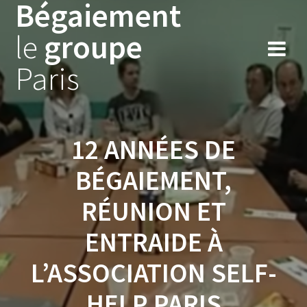
Bégaiement
Skip
to
le
groupe
content
Paris
12 ANNÉES DE
BÉGAIEMENT,
RÉUNION ET
ENTRAIDE À
L’ASSOCIATION SELF-
HELP PARIS