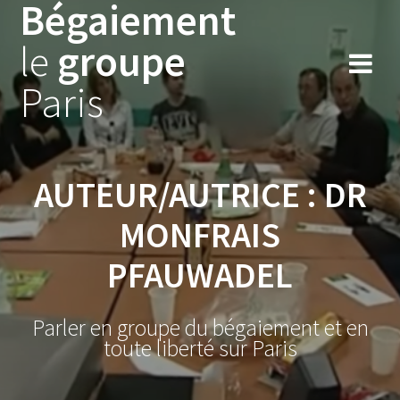
Bégaiement
Skip
to
le
groupe
content
Paris
AUTEUR/AUTRICE :
DR
MONFRAIS
PFAUWADEL
Parler en groupe du bégaiement et en
toute liberté sur Paris