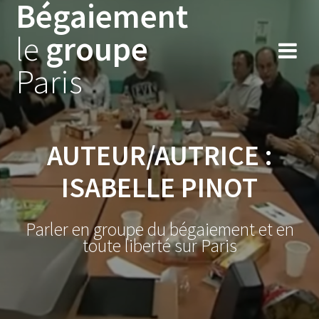
Bégaiement
Skip
to
le
groupe
content
Paris
AUTEUR/AUTRICE :
ISABELLE PINOT
Parler en groupe du bégaiement et en
toute liberté sur Paris