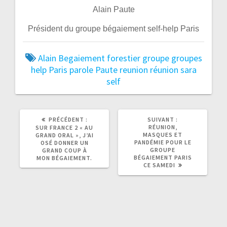
Alain Paute
Président du groupe bégaiement self-help Paris
Alain
Begaiement
forestier
groupe
groupes
help
Paris
parole
Paute
reunion
réunion
sara
self
ARTICLE
ARTICLE
PRÉCÉDENT :
SUIVANT :
PRÉCÉDENT
SUIVANT
RÉUNION,
SUR FRANCE 2 « AU
:
:
MASQUES ET
GRAND ORAL », J’AI
PANDÉMIE POUR LE
OSÉ DONNER UN
GROUPE
GRAND COUP À
BÉGAIEMENT PARIS
MON BÉGAIEMENT.
CE SAMEDI