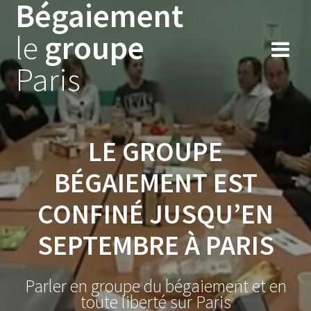
Bégaiement
Skip
to
le
groupe
content
Paris
LE GROUPE
BÉGAIEMENT EST
CONFINÉ JUSQU’EN
SEPTEMBRE À PARIS
Parler en groupe du bégaiement et en
toute liberté sur Paris