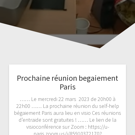
Prochaine réunion begaiement
Paris
…… Le mercredi 22 mars 2023 de 20h00 à
22h00 …… La prochaine réunion du self-help
bégaiement Paris aura lieu en visio Ces réunions
d’entraide sont gratuites ! …… Le lien de la
visioconférence sur Zoom : https://u-
paris.zoom.us/j/85910372170?