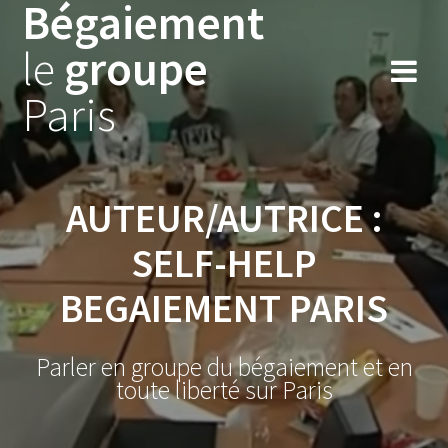
Bégaiement
Skip
to
le
groupe
content
Paris
AUTEUR/AUTRICE :
SELF-HELP
BEGAIEMENT PARIS
Parler en groupe du bégaiement et en
toute liberté sur Paris