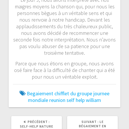
maigres moyens la chanson qui, pour nous les
personnes bègues à un véritable sens et qui
nous renvoie à notre handicap. Devant les
applaudissements du très chaleureux public,
nous avons décidé de recommencer une
seconde fois notre interprétation. Nous n’avons
pas voulu abuser de sa patience pour une
troisième tentative.
Parce que nous étions en groupe, nous avons
osé faire face à la difficulté de chanter qui a été
pour nous un véritable exploit.
Begaiement
chifflet
du
groupe
journee
mondiale
reunion
self help
william
ARTICLE
ARTICLE
PRÉCÉDENT :
SUIVANT :
LE
PRÉCÉDENT
SUIVANT
BÉGAIEMENT EN
SELF-HELP NATURE