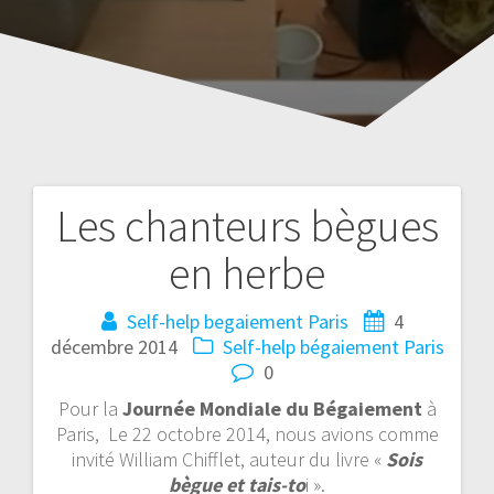
Les chanteurs bègues
Navigation
en herbe
de
l’article
Self-help begaiement Paris
4
décembre 2014
Self-help bégaiement Paris
0
Pour la
Journée Mondiale du Bégaiement
à
Paris, Le 22 octobre 2014, nous avions comme
invité William Chifflet, auteur du livre «
Sois
bègue et tais-to
i ».