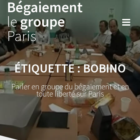
Bégaiement
Skip
to
le
groupe
content
Paris
ÉTIQUETTE :
BOBINO
Parler en groupe du bégaiement et en
toute liberté sur Paris