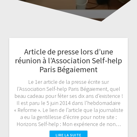
Article de presse lors d’une
réunion à l’Association Self-help
Paris Bégaiement
Le 1er article de la presse écrite sur
l’Association Self-help Paris Bégaiement, quel
beau cadeau pour féter ses dix ans d’existence !
Il est paru le 5 juin 2014 dans l’hebdomadaire
« Reforme ». Le lien de l’article que la journaliste
a eu la gentillesse d’écrire pour notre site :
Horizons Self-help : Mon expérience de non…
LIRE LA SUITE