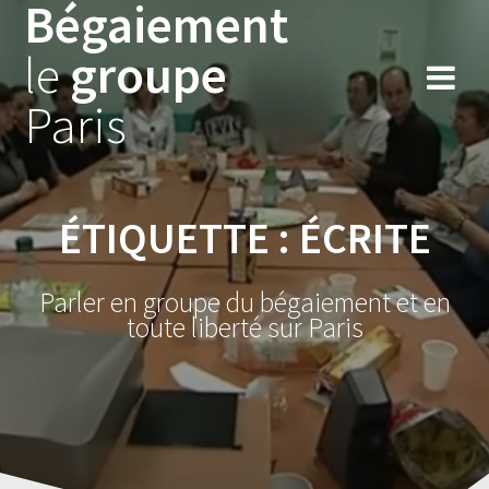
Bégaiement
Skip
to
le
groupe
content
Paris
ÉTIQUETTE :
ÉCRITE
Parler en groupe du bégaiement et en
toute liberté sur Paris