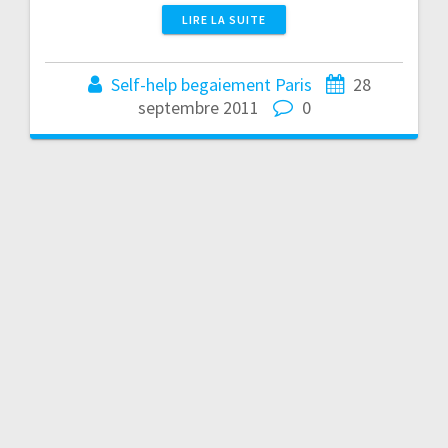
LIRE LA SUITE
Self-help begaiement Paris
28
septembre 2011
0