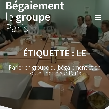
Bégaiement
Skip
to
le
groupe
content
Paris
ÉTIQUETTE :
LE
Parler en groupe du bégaiement et en
toute liberté sur Paris