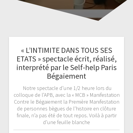
« L’INTIMITE DANS TOUS SES
ETATS » spectacle écrit, réalisé,
interprété par le Self-help Paris
Bégaiement
Notre spectacle d’une 1/2 heure lors du
colloque de l’APB, avec la « MCB » Manifestation
Contre le Bégaiement la Première Manifestation
de personnes bègues de l’histoire en clôture
finale, n’a pas été de tout repos. Voilà à partir
d’une feuille blanche