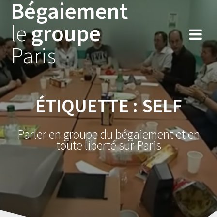
Bégaiement
Skip
to
le
groupe
content
Paris
ÉTIQUETTE :
SELF
Parler en groupe du bégaiement et en
toute liberté sur Paris