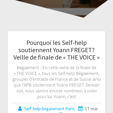
Pourquoi les Self-help
soutiennent Yoann FREGET?
Veille de finale de « THE VOICE »
Bégaiement : En cette veille de la finale de
« THE VOICE », tous les Self-help Bégaiement,
groupes d’entraide de France et de Suisse ainsi
que l’APB soutiennent Yoann FREGET. Demain
soir, nous serons encore nombreux à voter
pour lui. Yoann, c’est
Self-help begaiement Paris
17 mai