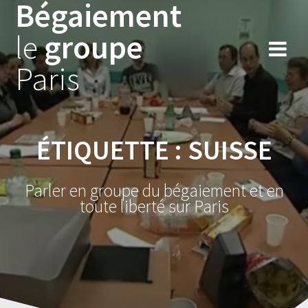
Bégaiement
Skip
to
le
groupe
content
Paris
ÉTIQUETTE :
SUISSE
Parler en groupe du bégaiement et en
toute liberté sur Paris