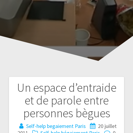
Un espace d’entraide
Navigation
et de parole entre
de
personnes bègues
l’article
Self-help begaiement Paris
20 juillet
2011
Self-help bégaiement Paris
0