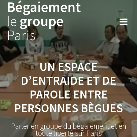
Bégaiement
Skip
to
le
groupe
content
Paris
UN ESPACE
D’ENTRAIDE ET DE
PAROLE ENTRE
PERSONNES BÈGUES
Parler en groupe du bégaiement et en
toute liberté sur Paris