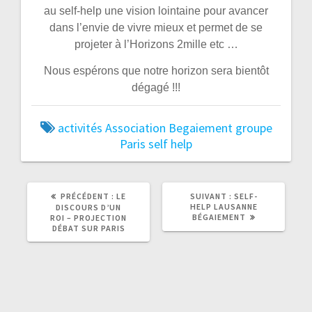
au self-help une vision lointaine pour avancer
dans l’envie de vivre mieux et permet de se
projeter à l’Horizons 2mille etc …
Nous espérons que notre horizon sera bientôt
dégagé !!!
activités
Association
Begaiement
groupe
Paris
self help
ARTICLE
ARTICLE
PRÉCÉDENT :
LE
SUIVANT :
SELF-
PRÉCÉDENT
SUIVANT
HELP LAUSANNE
DISCOURS D’UN
:
:
BÉGAIEMENT
ROI – PROJECTION
DÉBAT SUR PARIS