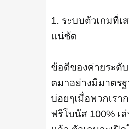
1. ระบบตัวเกมที่เ
แน่ชัด
ข้อดีของค่ายระดั
ตมาอย่างมีมาตรฐา
บ่อยๆเมื่อพวกเราก
ฟรีโบนัส 100% เล่