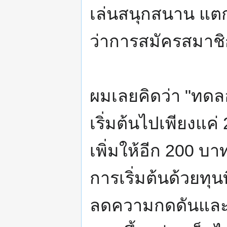
เล่นสนุกสนาน แตกง
ว่าการสมัครสมาชิก
ผมเลยคิดว่า "ทดลอ
เริ่มต้นไปเพียงแค
เพิ่มให้อีก 200 บ
การเริ่มต้นด้วยทุนท
ลดความกดดันและเ