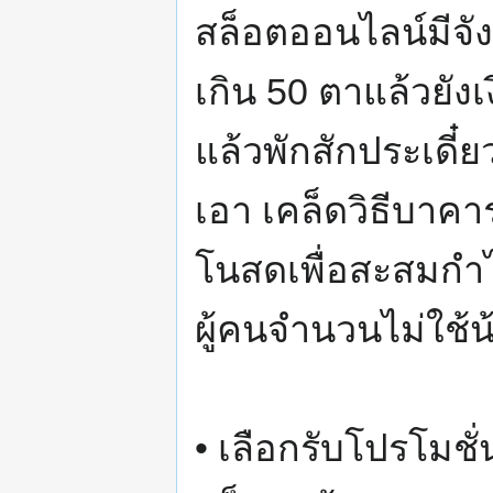
สล็อตออนไลน์มีจั
เกิน 50 ตาแล้วยั
แล้วพักสักประเดี
เอา เคล็ดวิธีบาคา
โนสดเพื่อสะสมกำไร
ผู้คนจำนวนไม่ใช้
• เลือกรับโปรโมชั่น