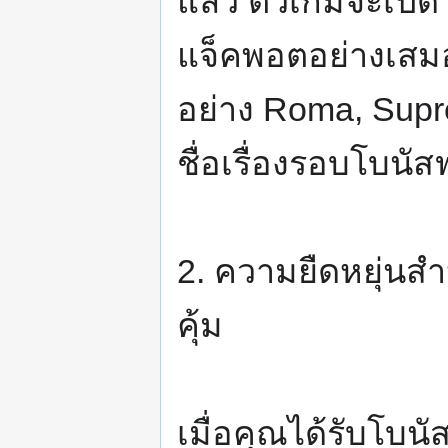
แล้ว ตัวเกมจะเปิ
แจ็คพอตอย่างเสมอ
อย่าง Roma, Supr
ชื่อเรื่องรอบโบนั
2. ความยืดหยุ่นสำห
คุ้ม
เมื่อคุณได้รับโบน