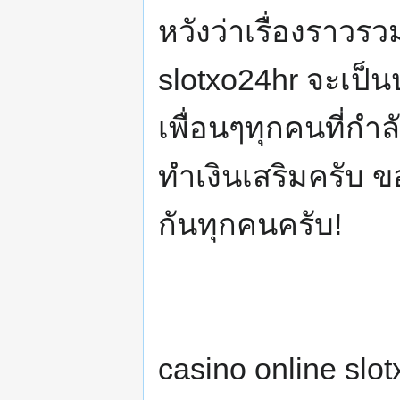
หวังว่าเรื่องราวรว
slotxo24hr จะเป็
เพื่อนๆทุกคนที่ก
ทำเงินเสริมครับ 
กันทุกคนครับ!
casino online slo