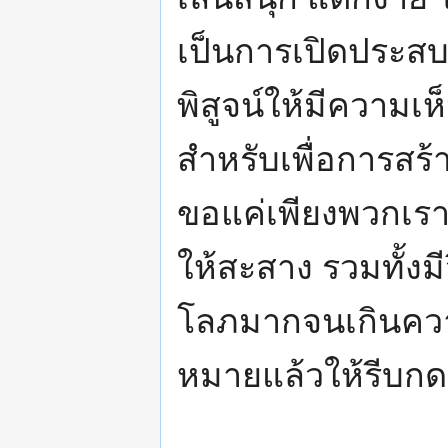
เป็นการเปิดประสบ
พิสูจน์ให้มีความเห
สำหรับเพื่อการสร
ขอแค่เพียงพวกเรา
ให้สะสาง รวมทั้งม
โลภมากจนเกินความ
หมายแล้วให้รีบก