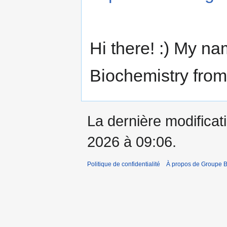
Hi there! :) My na
Biochemistry fro
La dernière modificati
2026 à 09:06.
Politique de confidentialité
À propos de Groupe B