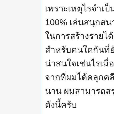
เพราะเหตุไรจำเป็น
100% เล่นสนุกสนา
ในการสร้างรายได้
สำหรับคนใดกันที่ยั
น่าสนใจเช่นไรเมื่
จากที่ผมได้คลุกคล
นาน ผมสามารถสรุ
ดังนี้ครับ