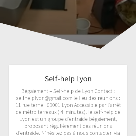
Self-help Lyon
Bégaiement – Self-help de Lyon Contact :
selfhelplyon@gmail.com le lieu des réunions :
11 rue terne 69001 Lyon Accessible par l’arrêt
de métro terreaux ( 4 minutes). le self-help de
Lyon est un groupe d’entraide bégaiement,
proposant régulièrement des réunions
d’entraide. N’hésitez pas à nous contacter via