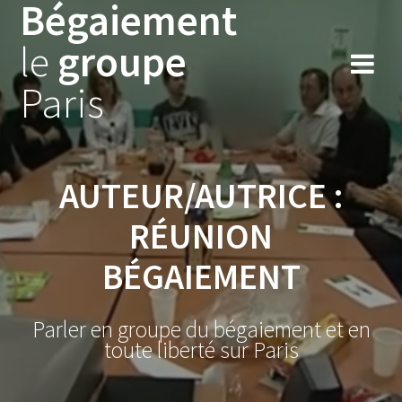
Bégaiement
Skip
to
le
groupe
content
Paris
AUTEUR/AUTRICE :
RÉUNION
BÉGAIEMENT
Parler en groupe du bégaiement et en
toute liberté sur Paris