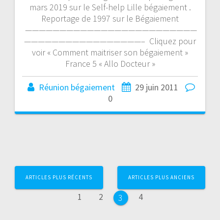
mars 2019 sur le Self-help Lille bégaiement .
Reportage de 1997 sur le Bégaiement
—————————————————————————
—————————————————– Cliquez pour
voir « Comment maitriser son bégaiement »
France 5 « Allo Docteur »
Réunion bégaiement
29 juin 2011
0
Navigation
ARTICLES PLUS RÉCENTS
ARTICLES PLUS ANCIENS
au
Page
Page
Page
1
2
4
Page
3
sein