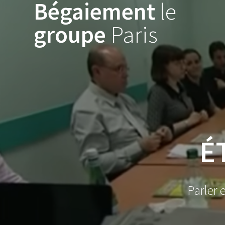
Bégaiement
le
Skip
to
groupe
Paris
content
É
Parler 