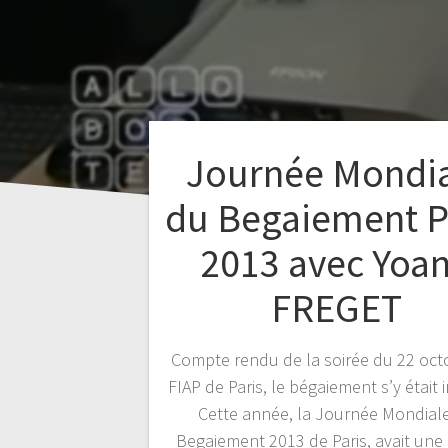
Journée Mondi
du Begaiement P
2013 avec Yoa
FREGET
Compte rendu de la soirée du 22 oct
FIAP de Paris, le bégaiement s’y était in
Cette année, la Journée Mondial
Begaiement 2013 de Paris, avait une