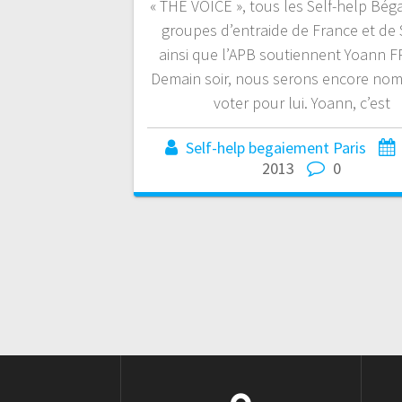
« THE VOICE », tous les Self-help Bég
groupes d’entraide de France et de 
ainsi que l’APB soutiennent Yoann 
Demain soir, nous serons encore nom
voter pour lui. Yoann, c’est
Self-help begaiement Paris
2013
0