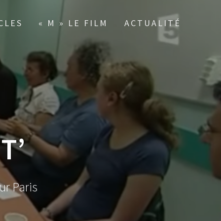
CLES
« M » LE FILM
ACTUALITÉ
T’
ur Paris