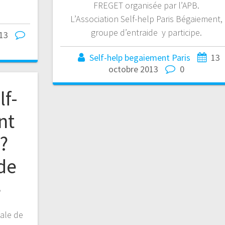
FREGET organisée par l’APB.
e
L’Association Self-help Paris Bégaiement,
groupe d’entraide y participe.
13
Self-help begaiement Paris
13
octobre 2013
0
lf-
nt
?
 de
»
nale de