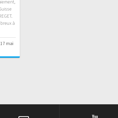
aiement,
Suisse
FREGET.
breux à
17 mai