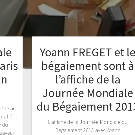
ale
Yoann FREGET et l
aris
bégaiement sont à
nn
l’affiche de la
Journée Mondiale
du Bégaiement 201
obre au
tallé : :
L’affiche de la Journée Mondiale du
e du
Bégaiement 2013 avec Yoann
 saveur