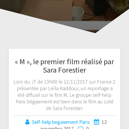
« M », le premier film réalisé par
Sara Forestier
Lors du JT de 13h00 le 12/11/2017 sur France 2
présentée par Leïla Kaddour, un reportage a
été diffusé sur le film M. Le groupe self-help
Paris bégaiement est bien dans le film au coté
de Sara Forestier.
Self-help begaiement Paris
12
novembre 2017
0