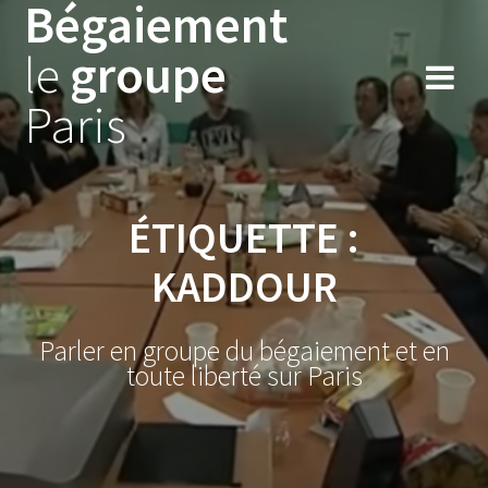
Bégaiement
Skip
to
le
groupe
content
Paris
ÉTIQUETTE :
KADDOUR
Parler en groupe du bégaiement et en
toute liberté sur Paris