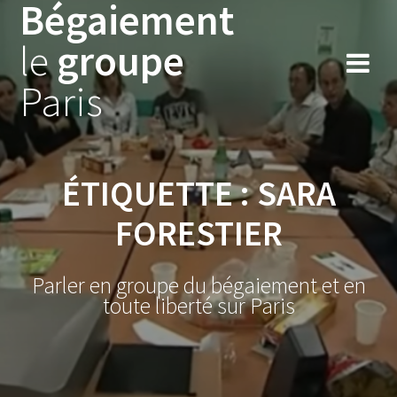
Bégaiement
Skip
to
le
groupe
content
Paris
ÉTIQUETTE :
SARA
FORESTIER
Parler en groupe du bégaiement et en
toute liberté sur Paris