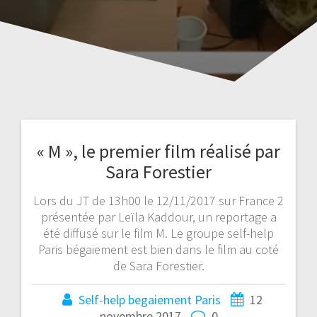
« M », le premier film réalisé par
Sara Forestier
Lors du JT de 13h00 le 12/11/2017 sur France 2
présentée par Leïla Kaddour, un reportage a
été diffusé sur le film M. Le groupe self-help
Paris bégaiement est bien dans le film au coté
de Sara Forestier.
Self-help begaiement Paris
12
novembre 2017
0