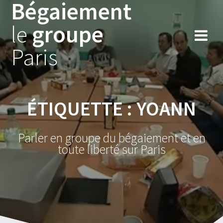
Bégaiement
Skip
to
le
groupe
content
Paris
ÉTIQUETTE :
YOANN
Parler en groupe du bégaiement et en
toute liberté sur Paris