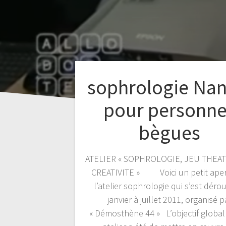
sophrologie Nan
pour personn
bègues
ATELIER « SOPHROLOGIE, JEU THEA
CREATIVITE » Voici un petit ape
l’atelier sophrologie qui s’est déro
janvier à juillet 2011, organisé p
« Démosthène 44 » L’objectif global