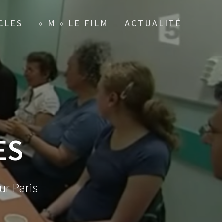
CLES
« M » LE FILM
ACTUALITÉ
ES
ur Paris