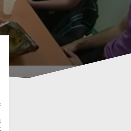
P
U
E