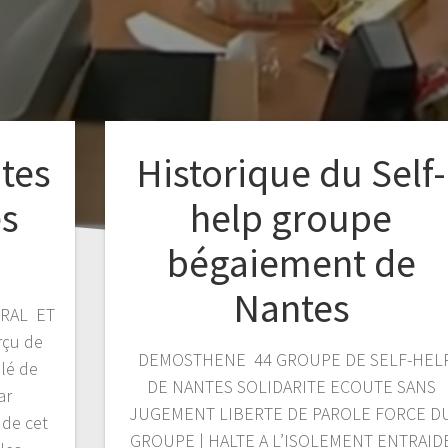
tes
Historique du Self-
es
help groupe
bégaiement de
Nantes
TRAL ET
rçu de
DEMOSTHENE 44 GROUPE DE SELF-HEL
ulé de
DE NANTES SOLIDARITE ECOUTE SANS
ar
JUGEMENT LIBERTE DE PAROLE FORCE D
 de cet
GROUPE | HALTE A L’ISOLEMENT ENTRAID