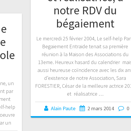
notre RDV du
bégaiement
ue
de
Le mercredi 25 février 2004, Le self-help Par
Begaiement Entraide tenait sa première
role
réunion à la Maison des Associations du
13eme. Heureux hasard du calendrier mai
aussi heureuse coïncidence avec les dix an
d’existence de notre Association, Sara
ène, un
FORESTIER, César de la meilleure actrice 20
ent par
et réalisatrice …
ement
lf-help
Alain Paute
2 mars 2014
0
 oeuvre
par un