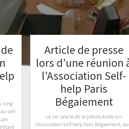
 de
Article de presse
n
lors d’une réunion 
elp
l’Association Self-
help Paris
Bégaiement
du long
 au self-
Le 1er article de la presse écrite sur
oupe
l’Association Self-help Paris Bégaiement, qu
N’étant