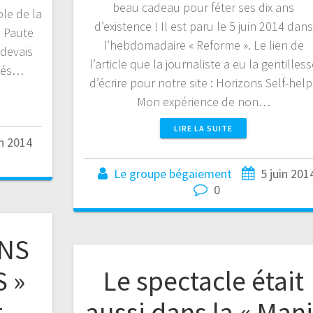
beau cadeau pour féter ses dix ans
le de la
d’existence ! Il est paru le 5 juin 2014 dans
n Paute
l’hebdomadaire « Reforme ». Le lien de
 devais
l’article que la journaliste a eu la gentilless
ités…
d’écrire pour notre site : Horizons Self-help 
Mon expérience de non…
LIRE LA SUITE
in 2014
Le groupe bégaiement
5 juin 201
0
ANS
 »
Le spectacle était
,
aussi dans la « Mani