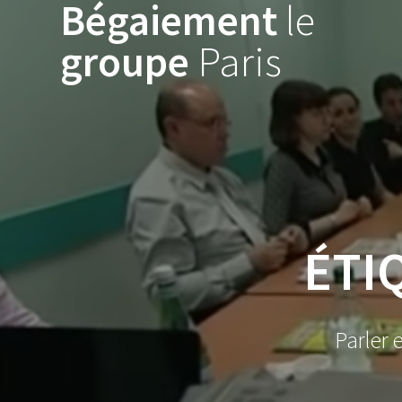
Bégaiement
le
Skip
to
groupe
Paris
content
ÉTI
Parler 