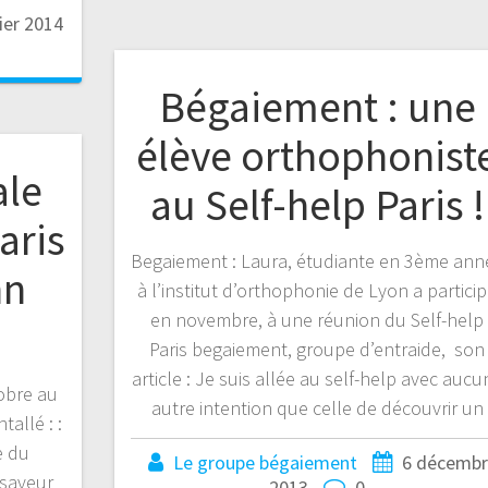
ier 2014
Bégaiement : une
élève orthophonist
ale
au Self-help Paris !
aris
Begaiement : Laura, étudiante en 3ème ann
nn
à l’institut d’orthophonie de Lyon a partici
en novembre, à une réunion du Self-help
Paris begaiement, groupe d’entraide, son
article : Je suis allée au self-help avec aucu
obre au
autre intention que celle de découvrir un
tallé : :
e du
Le groupe bégaiement
6 décembr
 saveur
2013
0