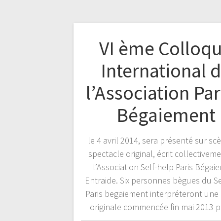
VI ème Colloq
International 
l’Association Pa
Bégaiement
le 4 avril 2014, sera présenté sur sc
spectacle original, écrit collectivem
l’Association Self-help Paris Bégai
Entraide. Six personnes bègues du Se
Paris begaiement interpréteront une
originale commencée fin mai 2013 