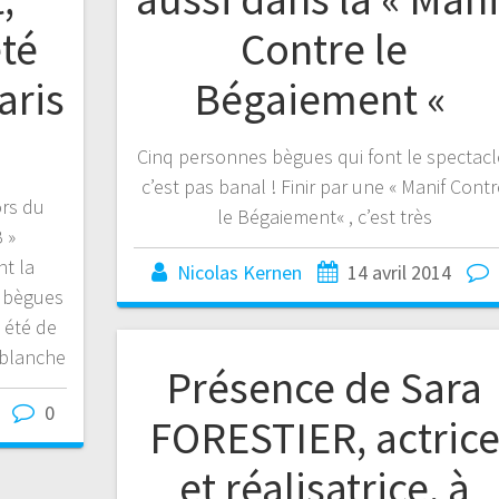
été
Contre le
aris
Bégaiement «
Cinq personnes bègues qui font le spectacl
c’est pas banal ! Finir par une « Manif Cont
ors du
le Bégaiement« , c’est très
 »
t la
Nicolas Kernen
14 avril 2014
s bègues
s été de
e blanche
Présence de Sara
0
FORESTIER, actric
et réalisatrice, à