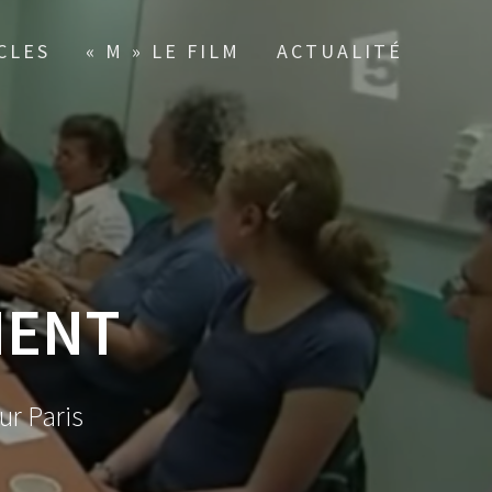
CLES
« M » LE FILM
ACTUALITÉ
MENT
ur Paris