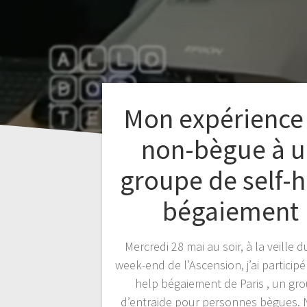
Mon expérience
non-bègue à u
groupe de self-h
bégaiement
Mercredi 28 mai au soir, à la veille 
week-end de l’Ascension, j’ai participé
help bégaiement de Paris , un gr
d’entraide pour personnes bègues. 