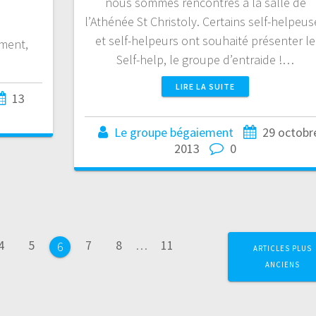
nous sommes rencontrés à la salle de
l’Athénée St Christoly. Certains self-helpeus
et self-helpeurs ont souhaité présenter le
ement,
Self-help, le groupe d’entraide !…
LIRE LA SUITE
13
Le groupe bégaiement
29 octobr
2013
0
Page
Page
Page
Page
Page
4
5
7
8
…
11
Page
6
ARTICLES PLUS
ANCIENS